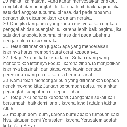
29 Maka jika matamu yang kanan menyesatkan engkau,
cungkillah dan buanglah itu, karena lebih baik bagimu jika
satu dari anggota tubuhmu binasa, dari pada tubuhmu
dengan utuh dicampakkan ke dalam neraka.
30 Dan jika tanganmu yang kanan menyesatkan engkau,
penggallah dan buanglah itu, karena lebih baik bagimu jika
satu dari anggota tubuhmu binasa dari pada tubuhmu
dengan utuh masuk neraka.
31 Telah difirmankan juga: Siapa yang menceraikan
isterinya harus memberi surat cerai kepadanya.
32 Tetapi Aku berkata kepadamu: Setiap orang yang
menceraikan isterinya kecuali karena zinah, ia menjadikan
isterinya berzinah; dan siapa yang kawin dengan
perempuan yang diceraikan, ia berbuat zinah.
33 Kamu telah mendengar pula yang difirmankan kepada
nenek moyang kita: Jangan bersumpah palsu, melainkan
peganglah sumpahmu di depan Tuhan.
34 Tetapi Aku berkata kepadamu: Janganlah sekali-kali
bersumpah, baik demi langit, karena langit adalah takhta
Allah,
35 maupun demi bumi, karena bumi adalah tumpuan kaki-
Nya, ataupun demi Yerusalem, karena Yerusalem adalah
kota Raja Besar;