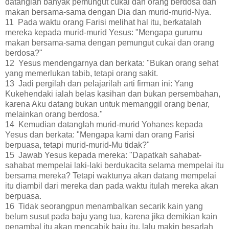
datanglah banyak pemungut cukai dan orang berdosa dan
makan bersama-sama dengan Dia dan murid-murid-Nya.
11 Pada waktu orang Farisi melihat hal itu, berkatalah
mereka kepada murid-murid Yesus: "Mengapa gurumu
makan bersama-sama dengan pemungut cukai dan orang
berdosa?"
12 Yesus mendengarnya dan berkata: "Bukan orang sehat
yang memerlukan tabib, tetapi orang sakit.
13 Jadi pergilah dan pelajarilah arti firman ini: Yang
Kukehendaki ialah belas kasihan dan bukan persembahan,
karena Aku datang bukan untuk memanggil orang benar,
melainkan orang berdosa."
14 Kemudian datanglah murid-murid Yohanes kepada
Yesus dan berkata: "Mengapa kami dan orang Farisi
berpuasa, tetapi murid-murid-Mu tidak?"
15 Jawab Yesus kepada mereka: "Dapatkah sahabat-
sahabat mempelai laki-laki berdukacita selama mempelai itu
bersama mereka? Tetapi waktunya akan datang mempelai
itu diambil dari mereka dan pada waktu itulah mereka akan
berpuasa.
16 Tidak seorangpun menambalkan secarik kain yang
belum susut pada baju yang tua, karena jika demikian kain
penambal itu akan mencabik baju itu, lalu makin besarlah