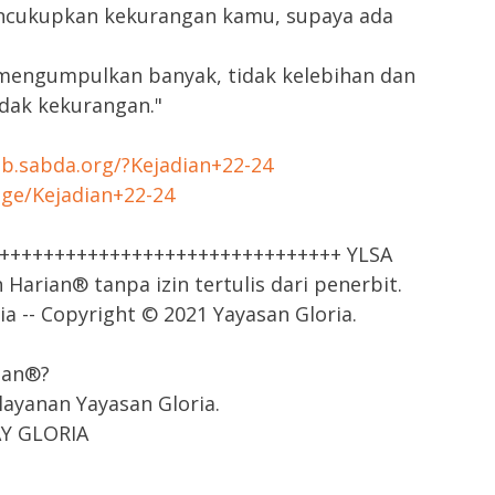
ncukupkan kekurangan kamu, supaya ada
g mengumpulkan banyak, tidak kelebihan dan
dak kekurangan."
tab.sabda.org/?Kejadian+22-24
age/Kejadian+22-24
++++++++++++++++++++++++++++++++ YLSA
arian® tanpa izin tertulis dari penerbit.
a -- Copyright © 2021 Yayasan Gloria.
ian®?
ayanan Yayasan Gloria.
AY GLORIA