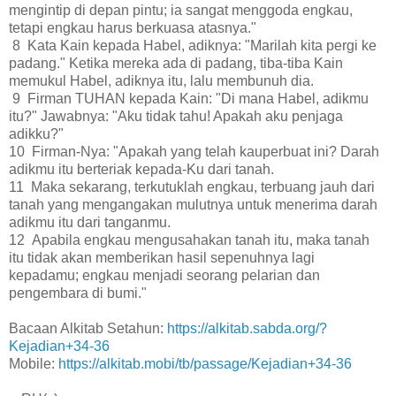
mengintip di depan pintu; ia sangat menggoda engkau,
tetapi engkau harus berkuasa atasnya."
8 Kata Kain kepada Habel, adiknya: "Marilah kita pergi ke
padang." Ketika mereka ada di padang, tiba-tiba Kain
memukul Habel, adiknya itu, lalu membunuh dia.
9 Firman TUHAN kepada Kain: "Di mana Habel, adikmu
itu?" Jawabnya: "Aku tidak tahu! Apakah aku penjaga
adikku?"
10 Firman-Nya: "Apakah yang telah kauperbuat ini? Darah
adikmu itu berteriak kepada-Ku dari tanah.
11 Maka sekarang, terkutuklah engkau, terbuang jauh dari
tanah yang mengangakan mulutnya untuk menerima darah
adikmu itu dari tanganmu.
12 Apabila engkau mengusahakan tanah itu, maka tanah
itu tidak akan memberikan hasil sepenuhnya lagi
kepadamu; engkau menjadi seorang pelarian dan
pengembara di bumi."
Bacaan Alkitab Setahun:
https://alkitab.sabda.org/?
Kejadian+34-36
Mobile:
https://alkitab.mobi/tb/passage/Kejadian+34-36