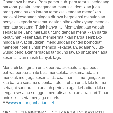
Contohnya banyak. Para pembunuh, para teroris, pedagang
narkoba, pelaku perdagangan manusia, demikian juga
orang yang bukan karena terpaksa keadaan menafikan
protokol kesehatan hingga dirinya berpotensi menularkan
penyakit kepada sesama, adalah pihak-pihak yang menolak
menjaga sesama. Tidak hanya itu. Memanfaatkan wabah
sebagai peluang meraup untung dengan menaikkan harga
kebutuhan kesehatan, mempermainkan harga sembako
hingga rakyat dirugikan, mengunggah konten pornografi,
menebar hoaks untuk memicu kekacauan, adalah wujud-
wujud penolakan terhadap tanggung jawab untuk menjaga
sesama. Dan masih banyak lagi.
Menuruti keinginan untuk berbuat sesuatu tanpa peduli
bahwa perbuatan itu bisa mencelakai sesama adalah
menolak menjaga sesama. Bacaan hari ini mengingatkan
kita bahwa sesama diberikan oleh Tuhan untuk kita terima
sebagai saudara. Itu adalah perintah agar kehadiran kita di
tengah sesama sungguh merealisasikan amanat dari Tuhan
untuk ikut serta menjaga mereka. --
EE/
www.renunganharian.net
MENURUTI KEINGINAN UNTUK BERBUAT SESUATU